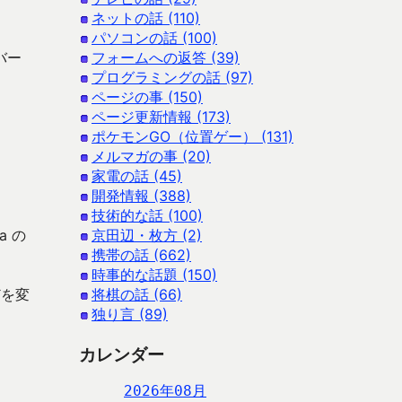
ネットの話 (110)
パソコンの話 (100)
バー
フォームへの返答 (39)
プログラミングの話 (97)
ページの事 (150)
ページ更新情報 (173)
ポケモンGO（位置ゲー） (131)
メルマガの事 (20)
家電の話 (45)
開発情報 (388)
技術的な話 (100)
a の
京田辺・枚方 (2)
携帯の話 (662)
時事的な話題 (150)
どを変
将棋の話 (66)
独り言 (89)
カレンダー
2026年08月