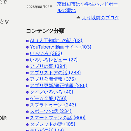
ので
京田辺市は小学生ハンドボー
2026年08月02日
ルの聖地
⇒
より以前のブログ
できな
コンテンツ分類
AI（人工知能）の話 (63)
YouTuberと動画サイト (103)
いろいろ (383)
いろいろレビュー (27)
アプリの事 (394)
アプリストアの話 (288)
アプリ公開情報 (375)
アプリ更新/修正情報 (286)
クイズいろいろ (40)
ゲーム全般 (756)
スプラトゥーン (243)
スポーツの話 (234)
の際
スマートフォンの話 (600)
タブレットの話 (105)
テレビの話 (29)