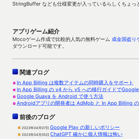
StringBuffer なども仕様変更が入っているらしくち
アプリゲーム紹介
Mocoゲーム作成で比較的人気の無料ゲーム
成金国盗り
ダウンロード可能です。
関連ブログ
In App Billing は複数アイテムの同時購入をサポート
In App Billing の v4 から v5 への移行ガイドでGo
Google Guava を Android で使う方法
Androidアプリの開発者は AdMob と In App Bill
前後のブログ
Google Play の新しいポリシー
2023年04月07日
ChatGPT 確かに個人情報は怖い
2023年04月05日