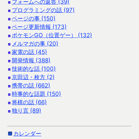
フォームへの返答 (39)
プログラミングの話 (97)
ページの事 (150)
ページ更新情報 (173)
ポケモンGO（位置ゲー） (132)
メルマガの事 (20)
家電の話 (45)
開発情報 (388)
技術的な話 (100)
京田辺・枚方 (2)
携帯の話 (662)
時事的な話題 (150)
将棋の話 (66)
独り言 (89)
カレンダー