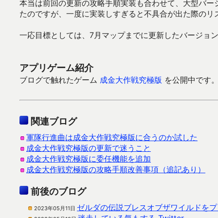
本当は前回の更新の攻略手順実装も合わせて、大型バー
たのですが、一度に実装しすぎると不具合が出た際のリ
一応目標としては、7月マップまでに更新したバージョ
アプリゲーム紹介
ブログで触れたゲーム
成金大作戦究極版
を公開中です。Go
関連ブログ
軍隊行進曲は成金大作戦究極版に合うのか試した
成金大作戦究極版の更新で迷うこと
成金大作戦究極版に委任機能を追加
成金大作戦究極版の攻略手順改善事項（追記あり）
前後のブログ
ゼルダの伝説ブレスオブザワイルドをプ
2023年05月11日