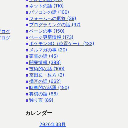
ネットの話 (110)
パソコンの話 (100)
フォームへの返答 (39)
プログラミングの話 (97)
ページの事 (150)
ブログ
ページ更新情報 (173)
ブログ
ポケモンGO（位置ゲー） (132)
メルマガの事 (20)
家電の話 (45)
開発情報 (388)
技術的な話 (100)
京田辺・枚方 (2)
携帯の話 (662)
時事的な話題 (150)
将棋の話 (66)
独り言 (89)
カレンダー
2026年08月