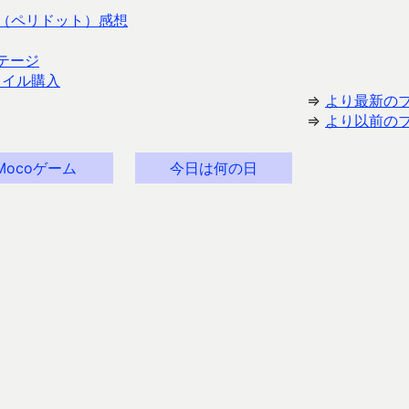
ot」（ペリドット）感想
テージ
ワイル購入
⇒
より最新の
⇒
より以前の
Mocoゲーム
今日は何の日