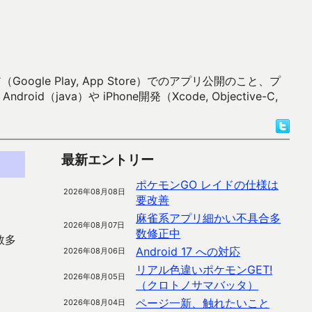
 Play, App Store）でのアプリ公開のこと、プ
）や iPhone開発（Xcode, Objective-C,
最新エントリー
ポケモンGO レイドの仕様は
2026年08月08日
要改善
麻雀系アプリ細かい不具合多
2026年08月07日
数修正中
数多
Android 17 への対応
2026年08月06日
リアル色違いポケモンGET!
2026年08月05日
（クロトノサマバッタ）
ページ一新、触れたいこと
2026年08月04日