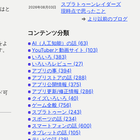
スプラトゥーンレイダーズ
2026年08月03日
ではと
現時点で思ったこと
⇒
より以前のブログ
コンテンツ分類
をよ
AI（人工知能）の話 (63)
す。
YouTuberと動画サイト (103)
いろいろ (383)
いろいろレビュー (27)
アプリの事 (394)
アプリストアの話 (288)
アプリ公開情報 (375)
アプリ更新/修正情報 (286)
ード可
クイズいろいろ (40)
ゲーム全般 (756)
スプラトゥーン (243)
スポーツの話 (234)
スマートフォンの話 (600)
タブレットの話 (105)
テレビの話 (29)