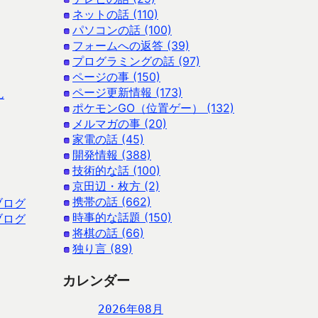
ネットの話 (110)
パソコンの話 (100)
フォームへの返答 (39)
プログラミングの話 (97)
ページの事 (150)
ページ更新情報 (173)
ん
ポケモンGO（位置ゲー） (132)
メルマガの事 (20)
家電の話 (45)
開発情報 (388)
技術的な話 (100)
京田辺・枚方 (2)
携帯の話 (662)
ブログ
時事的な話題 (150)
ブログ
将棋の話 (66)
独り言 (89)
カレンダー
2026年08月