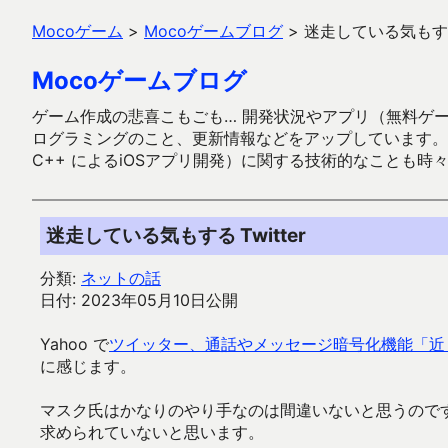
Mocoゲーム
>
Mocoゲームブログ
>
迷走している気もする 
Mocoゲームブログ
ゲーム作成の悲喜こもごも… 開発状況やアプリ（無料ゲーム多
ログラミングのこと、更新情報などをアップしています。ガラケー時代
C++ によるiOSアプリ開発）に関する技術的なことも時
迷走している気もする Twitter
分類:
ネットの話
日付: 2023年05月10日公開
Yahoo で
ツイッター、通話やメッセージ暗号化機能「近
に感じます。
マスク氏はかなりのやり手なのは間違いないと思うので
求められていないと思います。