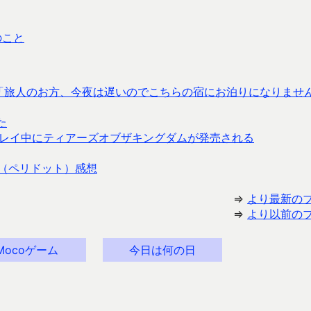
のこと
なかった「旅人のお方、今夜は遅いのでこちらの宿にお泊りになりませ
た
レイ中にティアーズオブザキングダムが発売される
ot」（ペリドット）感想
⇒
より最新の
⇒
より以前の
Mocoゲーム
今日は何の日