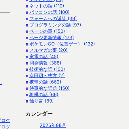
ネットの話 (110)
パソコンの話 (100)
フォームへの返答 (39)
プログラミングの話 (97)
ページの事 (150)
ページ更新情報 (173)
ポケモンGO（位置ゲー） (132)
メルマガの事 (20)
家電の話 (45)
開発情報 (388)
技術的な話 (100)
京田辺・枚方 (2)
携帯の話 (662)
ん
時事的な話題 (150)
将棋の話 (66)
独り言 (89)
カレンダー
ブログ
2026年08月
ブログ