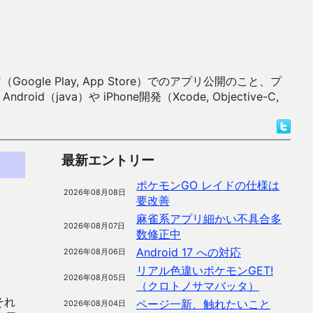
 Play, App Store）でのアプリ公開のこと、プ
）や iPhone開発（Xcode, Objective-C,
最新エントリー
ポケモンGO レイドの仕様は
2026年08月08日
要改善
麻雀系アプリ細かい不具合多
2026年08月07日
数修正中
Android 17 への対応
2026年08月06日
リアル色違いポケモンGET!
2026年08月05日
（クロトノサマバッタ）
それ
ページ一新、触れたいこと
2026年08月04日