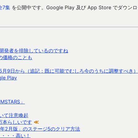
全7集
を公開中です。Google Play 及び App Store でダウン
リ・開発者を排除しているのですね
3の価格のことも
のは 5月9日から（追記：既に可能でむしろ今のうちに調整すべき
 Play
STARS」
いて注意喚起
8 万本らしいです
≪
12年2月版」のステージ5のクリア方法
ト・・・高い！