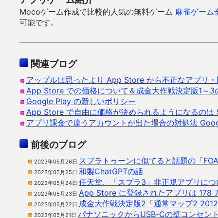
Mocoゲーム作成で比較的人気の無料ゲーム
麻雀ゲーム
可能です。
関連ブログ
アップルは思ったより App Store から不正なアプ
App Store での価格について＆成金大作戦決定版1～
Google Play の新しいポリシー
App Store で自由に価格が決められるようになる
アプリ課金で違うアカウントが出た場合の対処法 Google
前後のブログ
スプラトゥーンに似てると話題の「FOAM
2023年05月26日
和製ChatGPTの話
2023年05月25日
任天堂、「スプラ3」非正規アプリにつ
2023年05月24日
App Store に登録されたアプリは 17
2023年05月23日
成金大作戦決定版2「通常マップ2 20
2023年05月22日
パナソニックからUSB-Cの壁コンセン
2023年05月21日