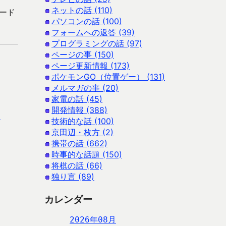
ネットの話 (110)
ロード
パソコンの話 (100)
フォームへの返答 (39)
プログラミングの話 (97)
ページの事 (150)
ページ更新情報 (173)
ポケモンGO（位置ゲー） (131)
メルマガの事 (20)
家電の話 (45)
開発情報 (388)
）
技術的な話 (100)
京田辺・枚方 (2)
携帯の話 (662)
時事的な話題 (150)
将棋の話 (66)
独り言 (89)
カレンダー
2026年08月