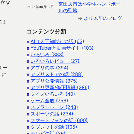
のかな
京田辺市は小学生ハンドボー
2026年08月02日
ルの聖地
⇒
より以前のブログ
のよ
コンテンツ分類
AI（人工知能）の話 (63)
YouTuberと動画サイト (103)
いろいろ (383)
いろいろレビュー (27)
ユー
アプリの事 (394)
 に
アプリストアの話 (288)
アプリ公開情報 (375)
アプリ更新/修正情報 (286)
クイズいろいろ (40)
ゲーム全般 (756)
スプラトゥーン (243)
スポーツの話 (234)
スマートフォンの話 (600)
タブレットの話 (105)
テレビの話 (29)