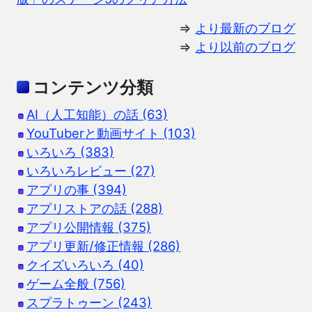
⇒
より最新のブログ
⇒
より以前のブログ
コンテンツ分類
AI（人工知能）の話 (63)
YouTuberと動画サイト (103)
いろいろ (383)
いろいろレビュー (27)
アプリの事 (394)
アプリストアの話 (288)
アプリ公開情報 (375)
アプリ更新/修正情報 (286)
クイズいろいろ (40)
ゲーム全般 (756)
スプラトゥーン (243)