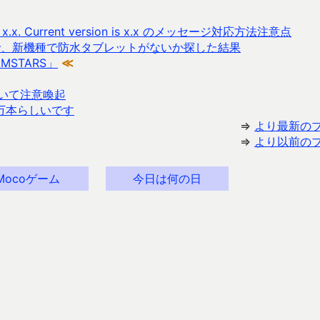
n is x.x. Current version is x.x のメッセージ対応方法注意点
で、新機種で防水タブレットがないか探した結果
STARS」
≪
いて注意喚起
8 万本らしいです
⇒
より最新の
⇒
より以前の
Mocoゲーム
今日は何の日