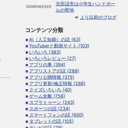
京田辺市は小学生ハンドボー
2026年08月02日
ルの聖地
⇒
より以前のブログ
コンテンツ分類
AI（人工知能）の話 (63)
YouTuberと動画サイト (103)
いろいろ (383)
いろいろレビュー (27)
p
アプリの事 (394)
アプリストアの話 (288)
アプリ公開情報 (375)
アプリ更新/修正情報 (286)
クイズいろいろ (40)
ゲーム全般 (756)
スプラトゥーン (243)
スポーツの話 (234)
スマートフォンの話 (600)
タブレットの話 (105)
テレビの話 (29)