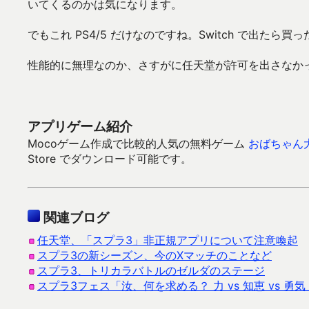
いてくるのかは気になります。
でもこれ PS4/5 だけなのですね。Switch で出たら
性能的に無理なのか、さすがに任天堂が許可を出さなか
アプリゲーム紹介
Mocoゲーム作成で比較的人気の無料ゲーム
おばちゃん
Store でダウンロード可能です。
関連ブログ
任天堂、「スプラ3」非正規アプリについて注意喚起
スプラ3の新シーズン、今のXマッチのことなど
スプラ3、トリカラバトルのゼルダのステージ
スプラ3フェス「汝、何を求める？ 力 vs 知恵 vs 勇気