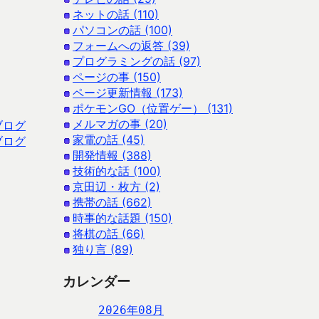
ネットの話 (110)
パソコンの話 (100)
フォームへの返答 (39)
プログラミングの話 (97)
ページの事 (150)
ページ更新情報 (173)
ポケモンGO（位置ゲー） (131)
メルマガの事 (20)
ブログ
家電の話 (45)
ブログ
開発情報 (388)
技術的な話 (100)
京田辺・枚方 (2)
携帯の話 (662)
時事的な話題 (150)
将棋の話 (66)
独り言 (89)
カレンダー
2026年08月