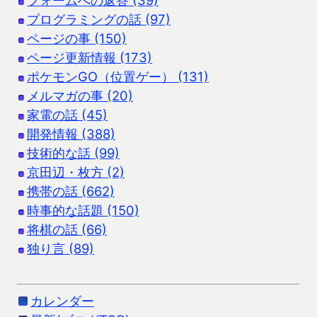
プログラミングの話 (97)
ページの事 (150)
ページ更新情報 (173)
ポケモンGO（位置ゲー） (131)
メルマガの事 (20)
家電の話 (45)
開発情報 (388)
技術的な話 (99)
京田辺・枚方 (2)
携帯の話 (662)
時事的な話題 (150)
将棋の話 (66)
独り言 (89)
カレンダー