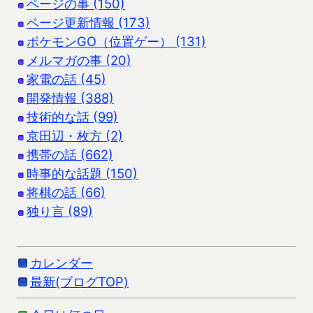
ページの事 (150)
ページ更新情報 (173)
ポケモンGO（位置ゲー） (131)
メルマガの事 (20)
家電の話 (45)
開発情報 (388)
技術的な話 (99)
京田辺・枚方 (2)
携帯の話 (662)
時事的な話題 (150)
将棋の話 (66)
独り言 (89)
カレンダー
最新(ブログTOP)