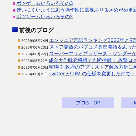
ボツゲームいろいろその3
使いにくいように思う操作性に需要あり＆さめがめ更
ボツゲームいろいろその2
前後のブログ
エンジニア言語ランキング2023年とR
2023年06月24日
ストア開放のパブコメ募集開始＆思っ
2023年06月23日
スーパーマリオブラザーズ・ワンダー
2023年06月22日
成金大作戦究極版でも断捨離！ 攻撃ロ
2023年06月21日
喧嘩？ 政府のアプリストア解放方針にA
2023年06月20日
Twitter が DM の仕様を変更した件で
2023年06月19日
ブログTOP