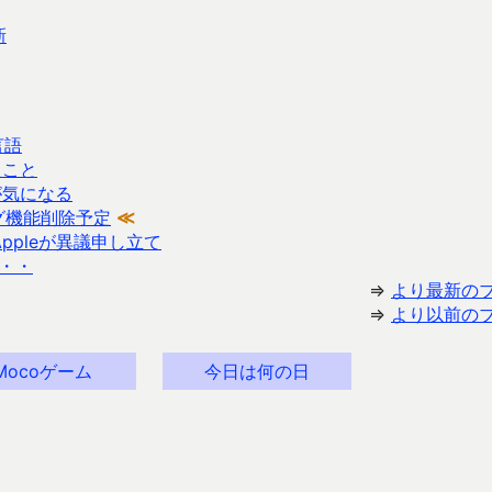
新
言語
たこと
が気になる
グ機能削除予定
≪
ppleが異議申し立て
・・・
⇒
より最新の
⇒
より以前の
Mocoゲーム
今日は何の日