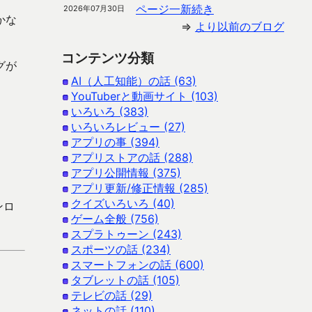
ページ一新続き
2026年07月30日
かな
⇒
より以前のブログ
コンテンツ分類
グが
AI（人工知能）の話 (63)
YouTuberと動画サイト (103)
いろいろ (383)
いろいろレビュー (27)
アプリの事 (394)
アプリストアの話 (288)
アプリ公開情報 (375)
アプリ更新/修正情報 (285)
クイズいろいろ (40)
ンロ
ゲーム全般 (756)
スプラトゥーン (243)
スポーツの話 (234)
スマートフォンの話 (600)
タブレットの話 (105)
テレビの話 (29)
ネットの話 (110)