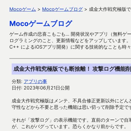
Mocoゲーム
>
Mocoゲームブログ
>
成金大作戦究極版で
Mocoゲームブログ
ゲーム作成の悲喜こもごも… 開発状況やアプリ（無料ゲーム多
ログラミングのこと、更新情報などをアップしています。ガラケー時代
C++ によるiOSアプリ開発）に関する技術的なことも時
成金大作戦究極版でも断捨離！ 攻撃ログ機能
分類:
アプリの事
日付: 2023年06月21日公開
成金大作戦究極版はメンテ、不具合修正更新以外にどん
守性などから不要と思った機能は思い切って削除予定で
それが「攻撃ログ」の表示機能です。直前のターンで自
が、これがバグっています。恐らくかなり前からです。