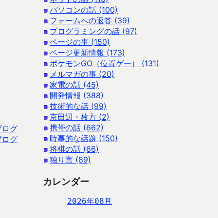
パソコンの話 (100)
フォームへの返答 (39)
プログラミングの話 (97)
ページの事 (150)
ページ更新情報 (173)
ポケモンGO（位置ゲー） (131)
メルマガの事 (20)
家電の話 (45)
開発情報 (388)
技術的な話 (99)
京田辺・枚方 (2)
携帯の話 (662)
ブログ
時事的な話題 (150)
ブログ
将棋の話 (66)
独り言 (89)
カレンダー
2026年08月