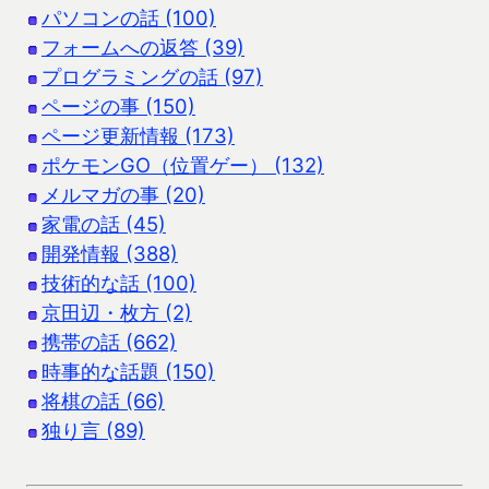
パソコンの話 (100)
フォームへの返答 (39)
プログラミングの話 (97)
ページの事 (150)
ページ更新情報 (173)
ポケモンGO（位置ゲー） (132)
メルマガの事 (20)
家電の話 (45)
開発情報 (388)
技術的な話 (100)
京田辺・枚方 (2)
携帯の話 (662)
時事的な話題 (150)
将棋の話 (66)
独り言 (89)