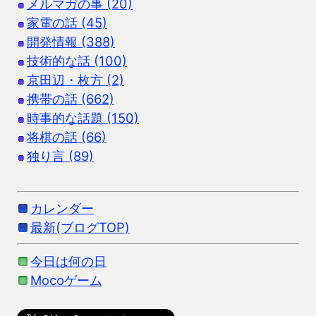
メルマガの事 (20)
家電の話 (45)
開発情報 (388)
技術的な話 (100)
京田辺・枚方 (2)
携帯の話 (662)
時事的な話題 (150)
将棋の話 (66)
独り言 (89)
カレンダー
最新(ブログTOP)
今日は何の日
Mocoゲーム