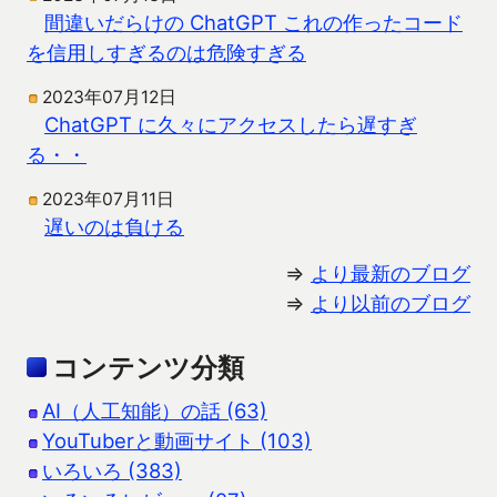
間違いだらけの ChatGPT これの作ったコード
を信用しすぎるのは危険すぎる
2023年07月12日
ChatGPT に久々にアクセスしたら遅すぎ
る・・
2023年07月11日
遅いのは負ける
⇒
より最新のブログ
⇒
より以前のブログ
コンテンツ分類
AI（人工知能）の話 (63)
YouTuberと動画サイト (103)
いろいろ (383)