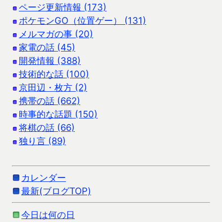
ページ更新情報 (173)
ポケモンGO（位置ゲー） (131)
メルマガの事 (20)
家電の話 (45)
開発情報 (388)
技術的な話 (100)
京田辺・枚方 (2)
携帯の話 (662)
時事的な話題 (150)
将棋の話 (66)
独り言 (89)
カレンダー
最新(ブログTOP)
今日は何の日