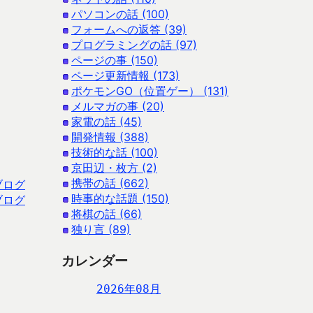
パソコンの話 (100)
フォームへの返答 (39)
プログラミングの話 (97)
ページの事 (150)
ページ更新情報 (173)
ポケモンGO（位置ゲー） (131)
メルマガの事 (20)
家電の話 (45)
開発情報 (388)
技術的な話 (100)
京田辺・枚方 (2)
携帯の話 (662)
ブログ
時事的な話題 (150)
ブログ
将棋の話 (66)
独り言 (89)
カレンダー
2026年08月