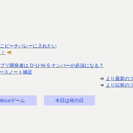
こビーチバレーに入れたい
ぎ！
≪
ホアプリ開発者は D-U-N-S ナンバーが必須になる？
リリースノート補足
⇒
より最新の
⇒
より以前の
Mocoゲーム
今日は何の日