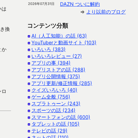
DAZN ついに解約
2026年07月31日
いは
⇒
より以前のブログ
コンテンツ分類
置き換
AI（人工知能）の話 (63)
YouTuberと動画サイト (103)
とか
いろいろ (383)
いろいろレビュー (27)
アプリの事 (394)
アプリストアの話 (288)
アプリ公開情報 (375)
アプリ更新/修正情報 (285)
クイズいろいろ (40)
ンロ
ゲーム全般 (756)
スプラトゥーン (243)
スポーツの話 (234)
スマートフォンの話 (600)
タブレットの話 (105)
テレビの話 (29)
ネットの話 (110)