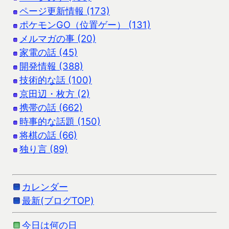
ページ更新情報 (173)
ポケモンGO（位置ゲー） (131)
メルマガの事 (20)
家電の話 (45)
開発情報 (388)
技術的な話 (100)
京田辺・枚方 (2)
携帯の話 (662)
時事的な話題 (150)
将棋の話 (66)
独り言 (89)
カレンダー
最新(ブログTOP)
今日は何の日