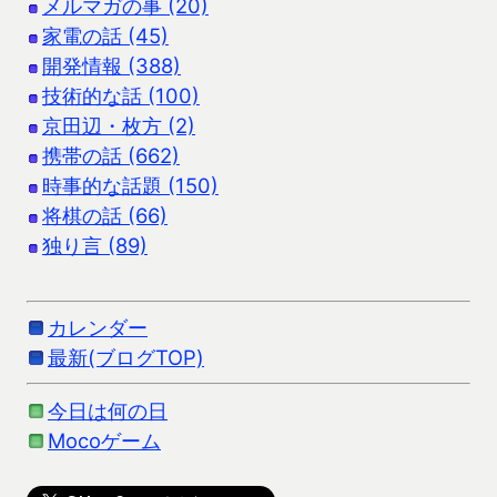
メルマガの事 (20)
家電の話 (45)
開発情報 (388)
技術的な話 (100)
京田辺・枚方 (2)
携帯の話 (662)
時事的な話題 (150)
将棋の話 (66)
独り言 (89)
カレンダー
最新(ブログTOP)
今日は何の日
Mocoゲーム