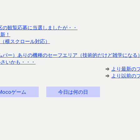
地区の観覧応募に当選しましたが・・
更新！
（横スクロール対応）
ホームバー）ありの機種のセーフエリア（技術的だけど雑学になる
は画面小さいかも・・・
⇒
より最新の
⇒
より以前の
Mocoゲーム
今日は何の日