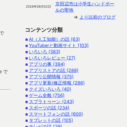
京田辺市は小学生ハンドボー
2026年08月02日
ルの聖地
⇒
より以前のブログ
コンテンツ分類
よで
AI（人工知能）の話 (63)
YouTuberと動画サイト (103)
いろいろ (383)
いろいろレビュー (27)
アプリの事 (394)
アプリストアの話 (288)
e で
アプリ公開情報 (375)
アプリ更新/修正情報 (286)
クイズいろいろ (40)
ゲーム全般 (756)
スプラトゥーン (243)
スポーツの話 (234)
スマートフォンの話 (600)
タブレットの話 (105)
テレビの話 (29)