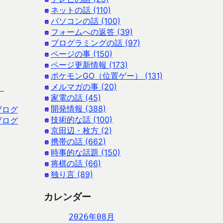
ネットの話 (110)
パソコンの話 (100)
フォームへの返答 (39)
プログラミングの話 (97)
ページの事 (150)
ページ更新情報 (173)
ポケモンGO（位置ゲー） (131)
メルマガの事 (20)
）
家電の話 (45)
開発情報 (388)
ブログ
技術的な話 (100)
ブログ
京田辺・枚方 (2)
携帯の話 (662)
時事的な話題 (150)
将棋の話 (66)
独り言 (89)
カレンダー
2026年08月