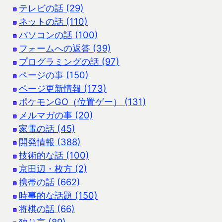
テレビの話 (29)
ネットの話 (110)
パソコンの話 (100)
フォームへの返答 (39)
プログラミングの話 (97)
ページの事 (150)
ページ更新情報 (173)
ポケモンGO（位置ゲー） (131)
メルマガの事 (20)
家電の話 (45)
開発情報 (388)
技術的な話 (100)
京田辺・枚方 (2)
携帯の話 (662)
時事的な話題 (150)
将棋の話 (66)
独り言 (89)