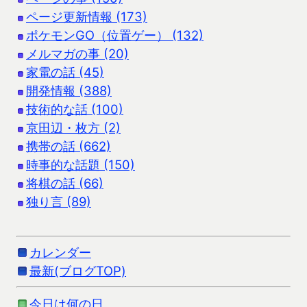
ページ更新情報 (173)
ポケモンGO（位置ゲー） (132)
メルマガの事 (20)
家電の話 (45)
開発情報 (388)
技術的な話 (100)
京田辺・枚方 (2)
携帯の話 (662)
時事的な話題 (150)
将棋の話 (66)
独り言 (89)
カレンダー
最新(ブログTOP)
今日は何の日