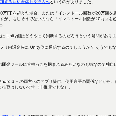
増加する新料金体系を導入へ
というのがありました。
950万円)を超えた場合」または「インストール回数が20万回を
りますが、もしそうでないのなら「インストール回数が20万回を
た。
は Unity側はどうやって判断するのだろうという疑問があり
やアプリ内課金時に Unity側に通信するのでしょうか？ そうでも
の開発ツールに首根っこを掴まれるみたいなのも嫌なので独自
Android への両方へのアプリ提供、使用言語の関係などから、
て推奨はしないです（非推奨でもな）。