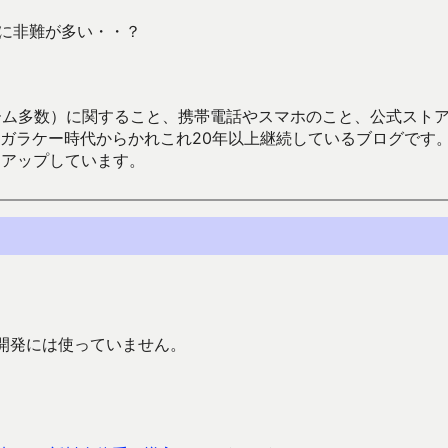
体系に非難が多い・・？
数）に関すること、携帯電話やスマホのこと、公式ストア（Google
からかれこれ20年以上継続しているブログです。Android（java
々アップしています。
リ開発には使っていません。
。