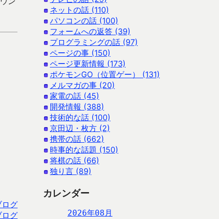
ダウン
ネットの話 (110)
パソコンの話 (100)
フォームへの返答 (39)
プログラミングの話 (97)
ページの事 (150)
ページ更新情報 (173)
ポケモンGO（位置ゲー） (131)
メルマガの事 (20)
家電の話 (45)
開発情報 (388)
技術的な話 (100)
京田辺・枚方 (2)
携帯の話 (662)
時事的な話題 (150)
将棋の話 (66)
独り言 (89)
カレンダー
ブログ
2026年08月
ブログ