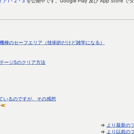
ア1・2・3
を公開中です。Google Play 及び App Store で
りの機種のセーフエリア（技術的だけど雑学になる）
ステージ5のクリア方法
使っているのですが、その感想
≪
⇒
より最新の
⇒
より以前の