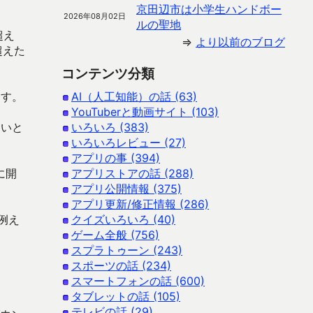
京田辺市は小学生ハンドボー
2026年08月02日
ルの聖地
超え
⇒
より以前のブログ
超えた
コンテンツ分類
ます。
AI（人工知能）の話 (63)
YouTuberと動画サイト (103)
ないと
いろいろ (383)
いろいろレビュー (27)
アプリの事 (394)
に開
アプリストアの話 (288)
アプリ公開情報 (375)
アプリ更新/修正情報 (286)
例え
クイズいろいろ (40)
ゲーム全般 (756)
スプラトゥーン (243)
スポーツの話 (234)
スマートフォンの話 (600)
タブレットの話 (105)
テレビの話 (29)