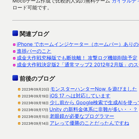
Mocoゲーム作成で比較的人気の無料ゲーム
ガイラルディ
ロード可能です。
関連ブログ
iPhone でホームインジケーター（ホームバー）あ
進捗バーのこと
成金大作戦究極版でも断捨離！ 攻撃ログ機能削除予定
成金大作戦決定版2「通常マップ2 2012年2月版」の
前後のブログ
モンスターハンターNow を遊びました
2023年09月20日
iOS 17 へは対応しています
2023年09月19日
少し前から Google検索で生成AIを
2023年09月18日
Unity の新料金体系に非難が多い・・？
2023年09月17日
老眼鏡が必要なプログラマー
2023年09月15日
アレって優勝のことだったんですね
2023年09月14日