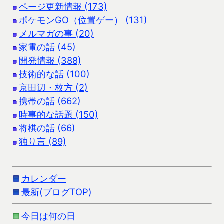
ページ更新情報 (173)
ポケモンGO（位置ゲー） (131)
メルマガの事 (20)
家電の話 (45)
開発情報 (388)
技術的な話 (100)
京田辺・枚方 (2)
携帯の話 (662)
時事的な話題 (150)
将棋の話 (66)
独り言 (89)
カレンダー
最新(ブログTOP)
今日は何の日