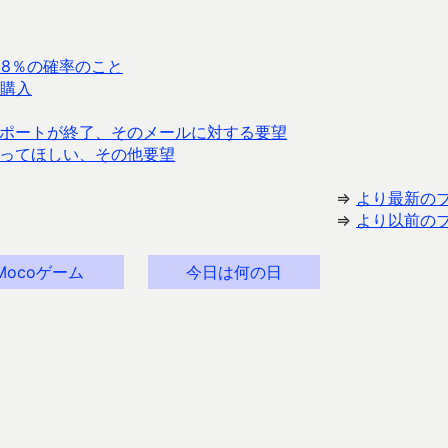
.8％の確率のこと
購入
ary v4 のサポートが終了、そのメールに対する要望
に行ってほしい、その他要望
⇒
より最新の
⇒
より以前の
Mocoゲーム
今日は何の日