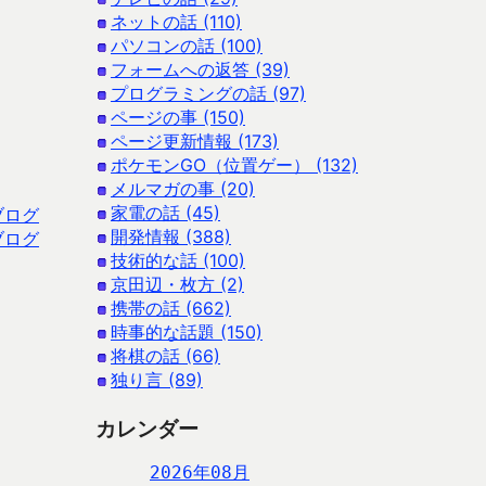
ネットの話 (110)
パソコンの話 (100)
フォームへの返答 (39)
プログラミングの話 (97)
ページの事 (150)
ページ更新情報 (173)
ポケモンGO（位置ゲー） (132)
メルマガの事 (20)
家電の話 (45)
ブログ
開発情報 (388)
ブログ
技術的な話 (100)
京田辺・枚方 (2)
携帯の話 (662)
時事的な話題 (150)
将棋の話 (66)
独り言 (89)
カレンダー
2026年08月