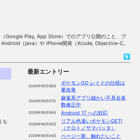
 Play, App Store）でのアプリ公開のこと、プ
）や iPhone開発（Xcode, Objective-C,
最新エントリー
ポケモンGO レイドの仕様は
2026年08月08日
要改善
麻雀系アプリ細かい不具合多
2026年08月07日
数修正中
Android 17 への対応
2026年08月06日
リアル色違いポケモンGET!
うも
2026年08月05日
（クロトノサマバッタ）
ページ一新、触れたいこと
2026年08月04日