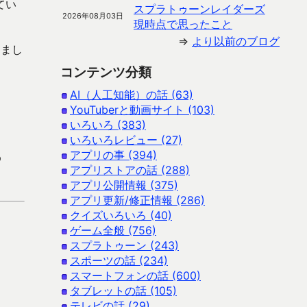
てい
スプラトゥーンレイダーズ
2026年08月03日
現時点で思ったこと
⇒
より以前のブログ
しまし
コンテンツ分類
AI（人工知能）の話 (63)
YouTuberと動画サイト (103)
いろいろ (383)
いろいろレビュー (27)
アプリの事 (394)
p
アプリストアの話 (288)
アプリ公開情報 (375)
アプリ更新/修正情報 (286)
クイズいろいろ (40)
ゲーム全般 (756)
スプラトゥーン (243)
スポーツの話 (234)
スマートフォンの話 (600)
タブレットの話 (105)
テレビの話 (29)