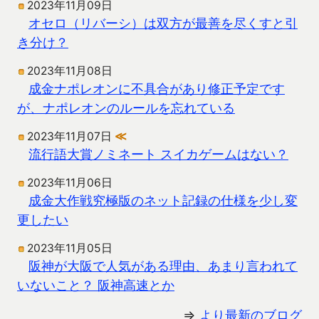
2023年11月09日
オセロ（リバーシ）は双方が最善を尽くすと引
き分け？
2023年11月08日
成金ナポレオンに不具合があり修正予定です
が、ナポレオンのルールを忘れている
2023年11月07日
≪
流行語大賞ノミネート スイカゲームはない？
2023年11月06日
成金大作戦究極版のネット記録の仕様を少し変
更したい
2023年11月05日
阪神が大阪で人気がある理由、あまり言われて
いないこと？ 阪神高速とか
⇒
より最新のブログ