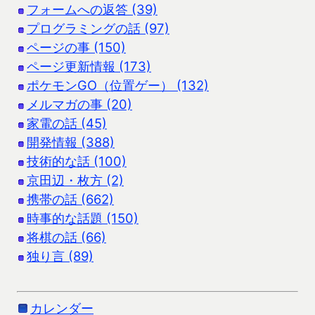
フォームへの返答 (39)
プログラミングの話 (97)
ページの事 (150)
ページ更新情報 (173)
ポケモンGO（位置ゲー） (132)
メルマガの事 (20)
家電の話 (45)
開発情報 (388)
技術的な話 (100)
京田辺・枚方 (2)
携帯の話 (662)
時事的な話題 (150)
将棋の話 (66)
独り言 (89)
カレンダー