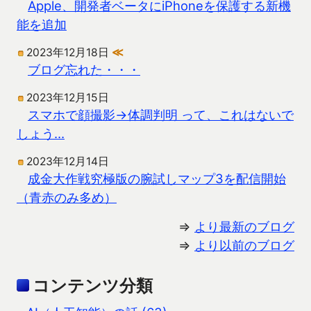
Apple、開発者ベータにiPhoneを保護する新機
能を追加
2023年12月18日
≪
ブログ忘れた・・・
2023年12月15日
スマホで顔撮影→体調判明 って、これはないで
しょう…
2023年12月14日
成金大作戦究極版の腕試しマップ3を配信開始
（青赤のみ多め）
⇒
より最新のブログ
⇒
より以前のブログ
コンテンツ分類