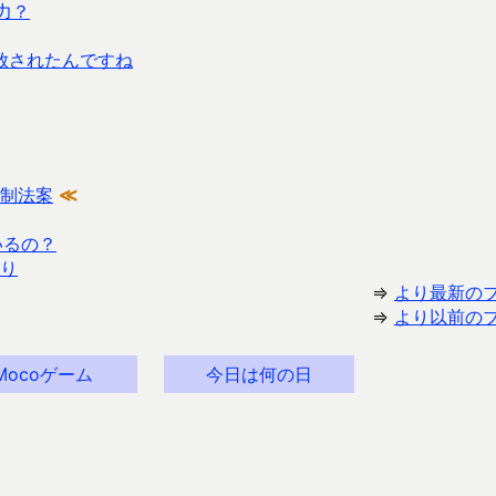
力？
解放されたんですね
制法案
≪
いるの？
り
⇒
より最新の
⇒
より以前の
Mocoゲーム
今日は何の日