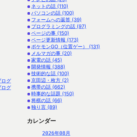
ネットの話 (110)
パソコンの話 (100)
フォームへの返答 (39)
プログラミングの話 (97)
ページの事 (150)
ページ更新情報 (173)
ポケモンGO（位置ゲー） (131)
メルマガの事 (20)
家電の話 (45)
開発情報 (388)
技術的な話 (100)
京田辺・枚方 (2)
ブログ
携帯の話 (662)
ブログ
時事的な話題 (150)
将棋の話 (66)
独り言 (89)
カレンダー
2026年08月