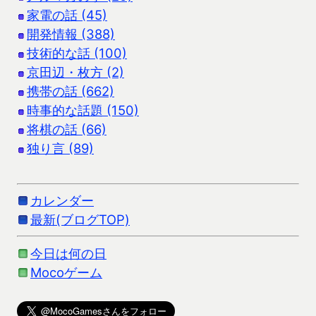
家電の話 (45)
開発情報 (388)
技術的な話 (100)
京田辺・枚方 (2)
携帯の話 (662)
時事的な話題 (150)
将棋の話 (66)
独り言 (89)
カレンダー
最新(ブログTOP)
今日は何の日
Mocoゲーム