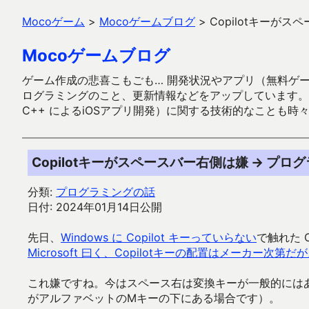
Mocoゲーム
>
Mocoゲームブログ
>
Copilotキーが
Mocoゲームブログ
ゲーム作成の悲喜こもごも… 開発状況やアプリ（無料ゲーム多
ログラミングのこと、更新情報などをアップしています。ガラケー時代
C++ によるiOSアプリ開発）に関する技術的なことも時
Copilotキーがスペースバー右側は嫌 → プ
分類:
プログラミングの話
日付: 2024年01月14日公開
先日、
Windows に Copilot キーっていらない
で触れた 
Microsoft 曰く、Copilotキーの配置はメーカー次
これ嫌ですね。今はスペース右は変換キーが一般的にはあ
がアルファベットのMキーの下にある場合です）。