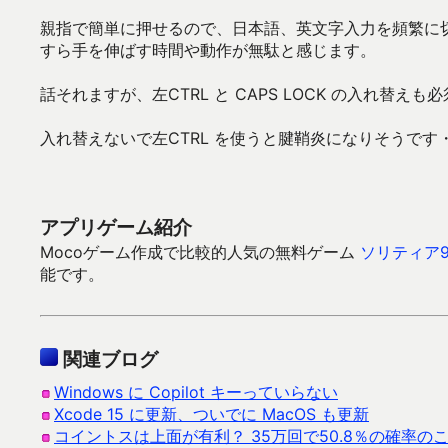
親指で簡単に押せるので、日本語、英文字入力を頻繁に
すら手を伸ばす時間や動作が無駄と感じます。
話それますが、左CTRL と CAPS LOCK の入れ
入れ替えないで左CTRL を使うと腱鞘炎になりそうです
アプリゲーム紹介
Mocoゲーム作成で比較的人気の無料ゲーム
ソリティア9
能です。
関連ブログ
Windows に Copilot キーっていらない
Xcode 15 に更新、ついでに MacOS も更新
コイントスは上面が有利？ 35万回で50.8％の確率の