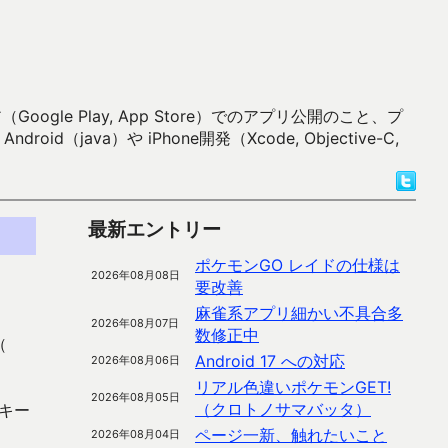
 Play, App Store）でのアプリ公開のこと、プ
）や iPhone開発（Xcode, Objective-C,
最新エントリー
ポケモンGO レイドの仕様は
2026年08月08日
要改善
麻雀系アプリ細かい不具合多
2026年08月07日
数修正中
（
Android 17 への対応
2026年08月06日
リアル色違いポケモンGET!
2026年08月05日
（クロトノサマバッタ）
キー
ページ一新、触れたいこと
2026年08月04日