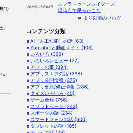
スプラトゥーンレイダーズ
2026年08月03日
角で
現時点で思ったこと
⇒
より以前のブログ
は。
コンテンツ分類
AI（人工知能）の話 (63)
YouTuberと動画サイト (103)
いろいろ (383)
いろいろレビュー (27)
アプリの事 (394)
アプリストアの話 (288)
ード可
アプリ公開情報 (375)
アプリ更新/修正情報 (286)
クイズいろいろ (40)
ゲーム全般 (756)
スプラトゥーン (243)
スポーツの話 (234)
スマートフォンの話 (600)
タブレットの話 (105)
テレビの話 (29)