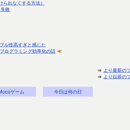
分けられなくする方法）
ら失敗
ブル性高すぎと感じた
→ プログラミング効率化の話
≪
⇒
より最新の
⇒
より以前の
Mocoゲーム
今日は何の日