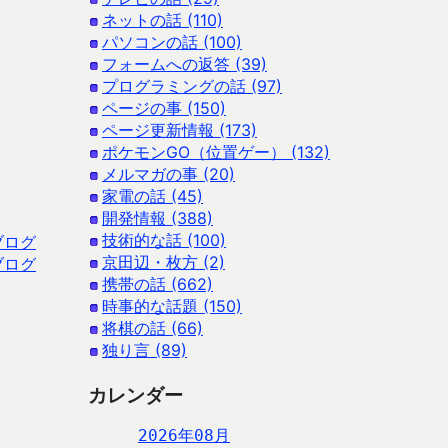
ネットの話 (110)
パソコンの話 (100)
フォームへの返答 (39)
プログラミングの話 (97)
ページの事 (150)
ページ更新情報 (173)
ポケモンGO（位置ゲー） (132)
メルマガの事 (20)
家電の話 (45)
開発情報 (388)
技術的な話 (100)
ブログ
京田辺・枚方 (2)
ブログ
携帯の話 (662)
時事的な話題 (150)
将棋の話 (66)
独り言 (89)
カレンダー
2026年08月