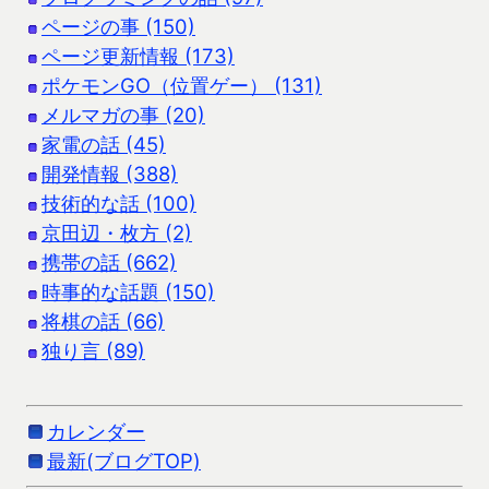
ページの事 (150)
ページ更新情報 (173)
ポケモンGO（位置ゲー） (131)
メルマガの事 (20)
家電の話 (45)
開発情報 (388)
技術的な話 (100)
京田辺・枚方 (2)
携帯の話 (662)
時事的な話題 (150)
将棋の話 (66)
独り言 (89)
カレンダー
最新(ブログTOP)