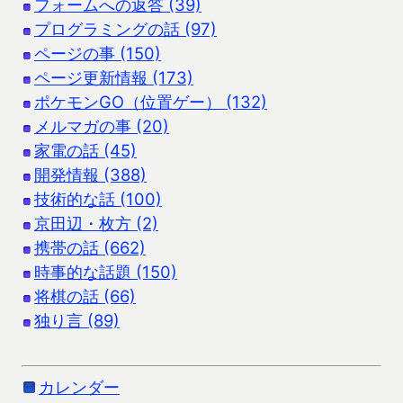
フォームへの返答 (39)
プログラミングの話 (97)
ページの事 (150)
ページ更新情報 (173)
ポケモンGO（位置ゲー） (132)
メルマガの事 (20)
家電の話 (45)
開発情報 (388)
技術的な話 (100)
京田辺・枚方 (2)
携帯の話 (662)
時事的な話題 (150)
将棋の話 (66)
独り言 (89)
カレンダー