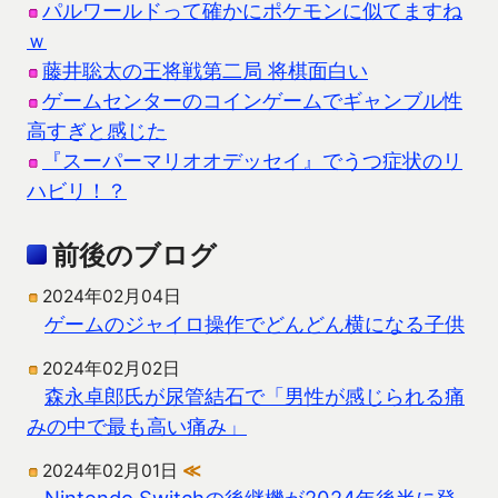
パルワールドって確かにポケモンに似てますね
ｗ
藤井聡太の王将戦第二局 将棋面白い
ゲームセンターのコインゲームでギャンブル性
高すぎと感じた
『スーパーマリオオデッセイ』でうつ症状のリ
ハビリ！？
前後のブログ
2024年02月04日
ゲームのジャイロ操作でどんどん横になる子供
2024年02月02日
森永卓郎氏が尿管結石で「男性が感じられる痛
みの中で最も高い痛み」
2024年02月01日
≪
Nintendo Switchの後継機が2024年後半に登