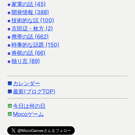
家電の話 (45)
開発情報 (388)
技術的な話 (100)
京田辺・枚方 (2)
携帯の話 (662)
時事的な話題 (150)
将棋の話 (66)
独り言 (89)
カレンダー
最新(ブログTOP)
今日は何の日
Mocoゲーム