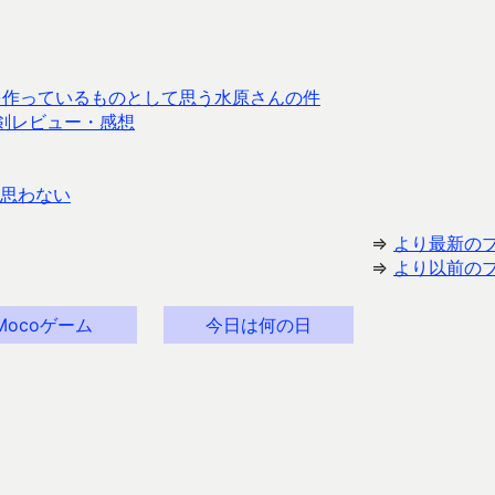
を作っているものとして思う水原さんの件
剣レビュー・感想
思わない
⇒
より最新の
⇒
より以前の
Mocoゲーム
今日は何の日