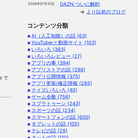
DAZN ついに解約
2026年07月31日
⇒
より以前のブログ
コンテンツ分類
AI（人工知能）の話 (63)
YouTuberと動画サイト (103)
いろいろ (383)
いろいろレビュー (27)
アプリの事 (394)
アプリストアの話 (288)
アプリ公開情報 (375)
e で
アプリ更新/修正情報 (285)
クイズいろいろ (40)
ゲーム全般 (756)
スプラトゥーン (243)
スポーツの話 (234)
スマートフォンの話 (600)
タブレットの話 (105)
テレビの話 (29)
ネットの話 (110)