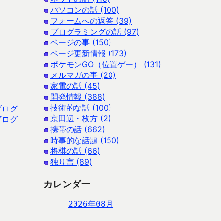
パソコンの話 (100)
フォームへの返答 (39)
プログラミングの話 (97)
ページの事 (150)
ページ更新情報 (173)
ポケモンGO（位置ゲー） (131)
メルマガの事 (20)
家電の話 (45)
開発情報 (388)
技術的な話 (100)
ブログ
京田辺・枚方 (2)
ブログ
携帯の話 (662)
時事的な話題 (150)
将棋の話 (66)
独り言 (89)
カレンダー
2026年08月