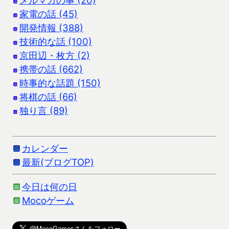
家電の話 (45)
開発情報 (388)
技術的な話 (100)
京田辺・枚方 (2)
携帯の話 (662)
時事的な話題 (150)
将棋の話 (66)
独り言 (89)
カレンダー
最新(ブログTOP)
今日は何の日
Mocoゲーム