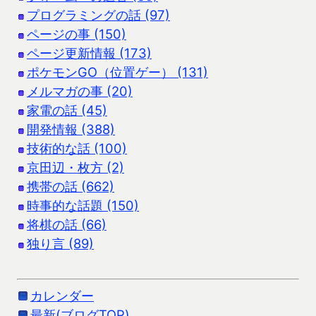
プログラミングの話 (97)
ページの事 (150)
ページ更新情報 (173)
ポケモンGO（位置ゲー） (131)
メルマガの事 (20)
家電の話 (45)
開発情報 (388)
技術的な話 (100)
京田辺・枚方 (2)
携帯の話 (662)
時事的な話題 (150)
将棋の話 (66)
独り言 (89)
カレンダー
最新(ブログTOP)