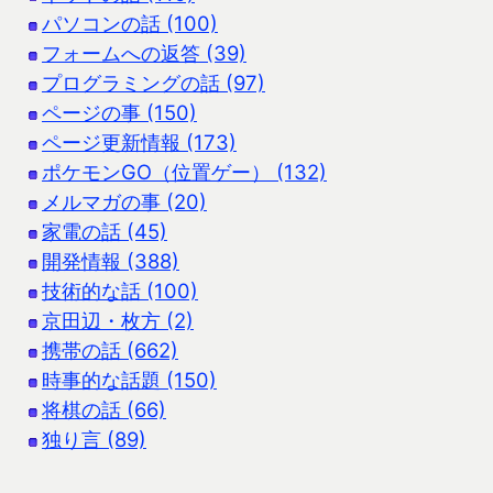
パソコンの話 (100)
フォームへの返答 (39)
プログラミングの話 (97)
ページの事 (150)
ページ更新情報 (173)
ポケモンGO（位置ゲー） (132)
メルマガの事 (20)
家電の話 (45)
開発情報 (388)
技術的な話 (100)
京田辺・枚方 (2)
携帯の話 (662)
時事的な話題 (150)
将棋の話 (66)
独り言 (89)