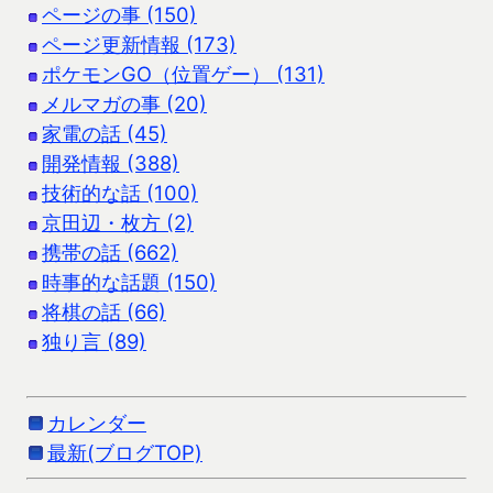
ページの事 (150)
ページ更新情報 (173)
ポケモンGO（位置ゲー） (131)
メルマガの事 (20)
家電の話 (45)
開発情報 (388)
技術的な話 (100)
京田辺・枚方 (2)
携帯の話 (662)
時事的な話題 (150)
将棋の話 (66)
独り言 (89)
カレンダー
最新(ブログTOP)