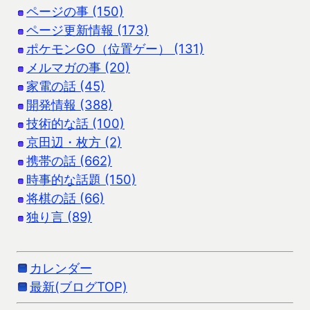
ページの事 (150)
ページ更新情報 (173)
ポケモンGO（位置ゲー） (131)
メルマガの事 (20)
家電の話 (45)
開発情報 (388)
技術的な話 (100)
京田辺・枚方 (2)
携帯の話 (662)
時事的な話題 (150)
将棋の話 (66)
独り言 (89)
カレンダー
最新(ブログTOP)