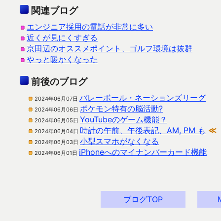
関連ブログ
エンジニア採用の電話が非常に多い
近くが見にくすぎる
京田辺のオススメポイント、ゴルフ環境は抜群
やっと暖かくなった
前後のブログ
バレーボール・ネーションズリーグ
2024年06月07日
ポケモン特有の脳活動?
2024年06月06日
YouTubeのゲーム機能？
2024年06月05日
時計の午前、午後表記、AM, PM も
≪
2024年06月04日
小型スマホがなくなる
2024年06月03日
iPhoneへのマイナンバーカード機能
2024年06月01日
ブログTOP