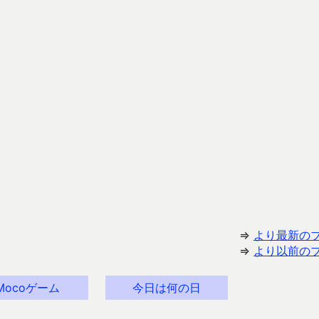
⇒
より最新の
⇒
より以前の
Mocoゲーム
今日は何の日