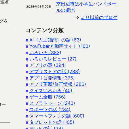
な違和
京田辺市は小学生ハンドボー
2026年08月02日
ルの聖地
⇒
より以前のブログ
ングを
コンテンツ分類
AI（人工知能）の話 (63)
YouTuberと動画サイト (103)
いろいろ (383)
いろいろレビュー (27)
。
アプリの事 (394)
アプリストアの話 (288)
アプリ公開情報 (375)
アプリ更新/修正情報 (286)
クイズいろいろ (40)
ゲーム全般 (756)
スプラトゥーン (243)
ロー
スポーツの話 (234)
スマートフォンの話 (600)
タブレットの話 (105)
テレビの話 (29)