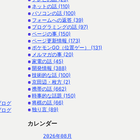
ネットの話 (110)
パソコンの話 (100)
フォームへの返答 (39)
プログラミングの話 (97)
ページの事 (150)
ページ更新情報 (173)
ポケモンGO（位置ゲー） (131)
メルマガの事 (20)
家電の話 (45)
開発情報 (388)
技術的な話 (100)
京田辺・枚方 (2)
携帯の話 (662)
時事的な話題 (150)
将棋の話 (66)
ブログ
独り言 (89)
ブログ
カレンダー
2026年08月