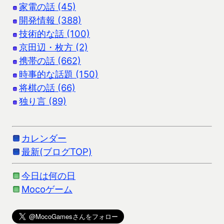
家電の話 (45)
開発情報 (388)
技術的な話 (100)
京田辺・枚方 (2)
携帯の話 (662)
時事的な話題 (150)
将棋の話 (66)
独り言 (89)
カレンダー
最新(ブログTOP)
今日は何の日
Mocoゲーム