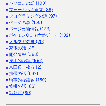
パソコンの話 (100)
フォームへの返答 (39)
プログラミングの話 (97)
ページの事 (150)
ページ更新情報 (173)
ポケモンGO（位置ゲー） (132)
メルマガの事 (20)
家電の話 (45)
開発情報 (388)
技術的な話 (100)
京田辺・枚方 (2)
携帯の話 (662)
時事的な話題 (150)
将棋の話 (66)
独り言 (89)