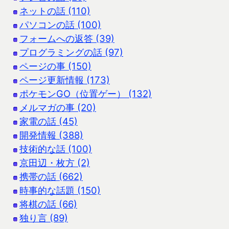
ネットの話 (110)
パソコンの話 (100)
フォームへの返答 (39)
プログラミングの話 (97)
ページの事 (150)
ページ更新情報 (173)
ポケモンGO（位置ゲー） (132)
メルマガの事 (20)
家電の話 (45)
開発情報 (388)
技術的な話 (100)
京田辺・枚方 (2)
携帯の話 (662)
時事的な話題 (150)
将棋の話 (66)
独り言 (89)