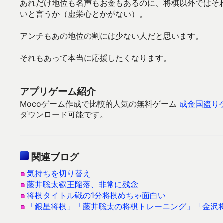
あれだけ地位も名声もお金もあるのに、将棋以外ではそ
いと言うか（虚栄心とかがない）。
アンチもあの地位の割には少ない人だと思います。
それもあって本当に応援したくなります。
アプリゲーム紹介
Mocoゲーム作成で比較的人気の無料ゲーム
成金国盗り
ダウンロード可能です。
関連ブログ
気持ちを切り替え
藤井聡太叡王陥落、非常に残念
将棋タイトル戦の1分将棋めちゃ面白い
「銀星将棋」「藤井聡太の将棋トレーニング」「金沢将棋