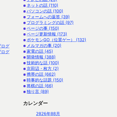
ネットの話 (110)
パソコンの話 (100)
フォームへの返答 (39)
プログラミングの話 (97)
ページの事 (150)
ページ更新情報 (173)
ポケモンGO（位置ゲー） (132)
メルマガの事 (20)
ブログ
家電の話 (45)
ブログ
開発情報 (388)
技術的な話 (100)
京田辺・枚方 (2)
携帯の話 (662)
時事的な話題 (150)
将棋の話 (66)
独り言 (89)
カレンダー
2026年08月