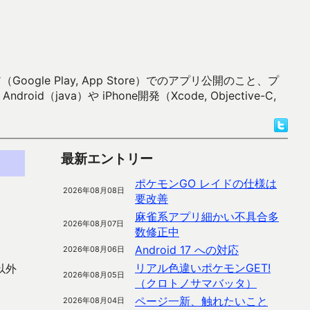
 Play, App Store）でのアプリ公開のこと、プ
）や iPhone開発（Xcode, Objective-C,
最新エントリー
ポケモンGO レイドの仕様は
2026年08月08日
要改善
麻雀系アプリ細かい不具合多
2026年08月07日
数修正中
Android 17 への対応
2026年08月06日
リアル色違いポケモンGET!
以外
2026年08月05日
（クロトノサマバッタ）
ページ一新、触れたいこと
2026年08月04日