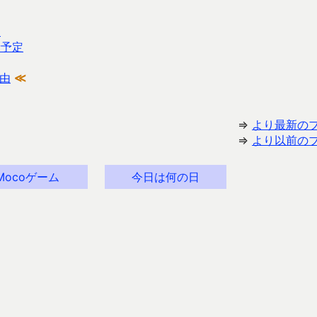
了
請予定
由
≪
⇒
より最新の
⇒
より以前の
Mocoゲーム
今日は何の日