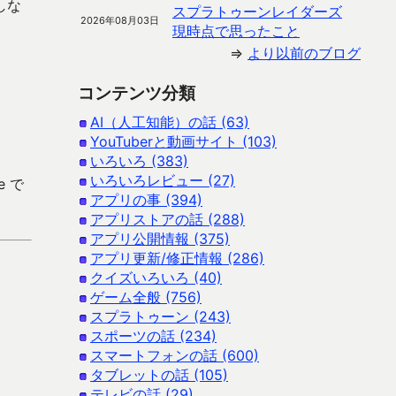
しな
スプラトゥーンレイダーズ
2026年08月03日
現時点で思ったこと
⇒
より以前のブログ
コンテンツ分類
AI（人工知能）の話 (63)
YouTuberと動画サイト (103)
いろいろ (383)
いろいろレビュー (27)
e で
アプリの事 (394)
アプリストアの話 (288)
アプリ公開情報 (375)
アプリ更新/修正情報 (286)
クイズいろいろ (40)
ゲーム全般 (756)
スプラトゥーン (243)
スポーツの話 (234)
スマートフォンの話 (600)
タブレットの話 (105)
テレビの話 (29)