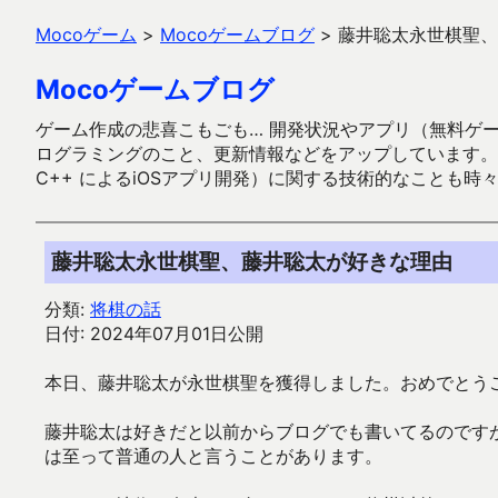
Mocoゲーム
>
Mocoゲームブログ
>
藤井聡太永世棋聖、
Mocoゲームブログ
ゲーム作成の悲喜こもごも… 開発状況やアプリ（無料ゲーム多
ログラミングのこと、更新情報などをアップしています。ガラケー時代
C++ によるiOSアプリ開発）に関する技術的なことも時
藤井聡太永世棋聖、藤井聡太が好きな理由
分類:
将棋の話
日付: 2024年07月01日公開
本日、藤井聡太が永世棋聖を獲得しました。おめでとう
藤井聡太は好きだと以前からブログでも書いてるのです
は至って普通の人と言うことがあります。