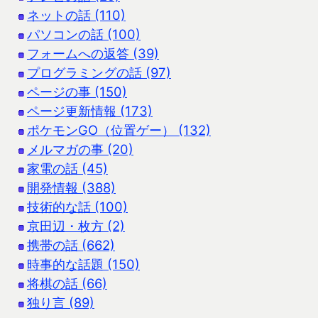
ネットの話 (110)
パソコンの話 (100)
フォームへの返答 (39)
プログラミングの話 (97)
ページの事 (150)
ページ更新情報 (173)
ポケモンGO（位置ゲー） (132)
メルマガの事 (20)
家電の話 (45)
開発情報 (388)
技術的な話 (100)
京田辺・枚方 (2)
携帯の話 (662)
時事的な話題 (150)
将棋の話 (66)
独り言 (89)