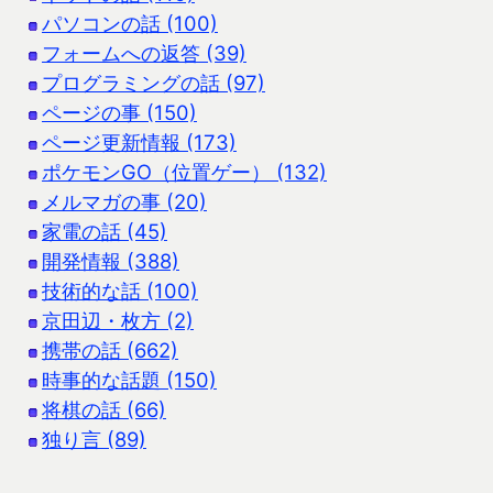
パソコンの話 (100)
フォームへの返答 (39)
プログラミングの話 (97)
ページの事 (150)
ページ更新情報 (173)
ポケモンGO（位置ゲー） (132)
メルマガの事 (20)
家電の話 (45)
開発情報 (388)
技術的な話 (100)
京田辺・枚方 (2)
携帯の話 (662)
時事的な話題 (150)
将棋の話 (66)
独り言 (89)