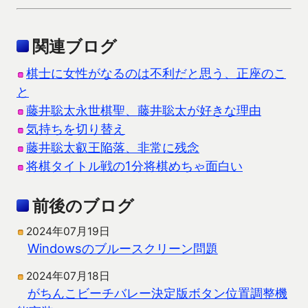
関連ブログ
棋士に女性がなるのは不利だと思う、正座のこ
と
藤井聡太永世棋聖、藤井聡太が好きな理由
気持ちを切り替え
藤井聡太叡王陥落、非常に残念
将棋タイトル戦の1分将棋めちゃ面白い
前後のブログ
2024年07月19日
Windowsのブルースクリーン問題
2024年07月18日
がちんこビーチバレー決定版ボタン位置調整機