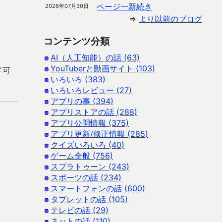
ページ一新続き
2026年07月30日
⇒
より以前のブログ
コンテンツ分類
AI（人工知能）の話 (63)
YouTuberと動画サイト (103)
ド可
いろいろ (383)
いろいろレビュー (27)
アプリの事 (394)
アプリストアの話 (288)
アプリ公開情報 (375)
アプリ更新/修正情報 (285)
クイズいろいろ (40)
ゲーム全般 (756)
スプラトゥーン (243)
スポーツの話 (234)
スマートフォンの話 (600)
タブレットの話 (105)
テレビの話 (29)
ネットの話 (110)