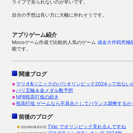
ライブで見られないのが辛いです。
自分の予想は良い方に大幅に外れそうです。
アプリゲーム紹介
Mocoゲーム作成で比較的人気のゲーム
成金大作戦究極
能です。
関連ブログ
マリオ&ソニックのパリオリンピック2024って出ない
パリ五輪＆金メダル数予想
NPB投高打低の続き
投高打低 ゲームなら不具合としてバランス調整するか
前後のブログ
TVer でオリンピック見れるんですね
2024年08月01日