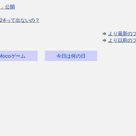
会」公開
24って出ないの？
⇒
より最新の
⇒
より以前の
Mocoゲーム
今日は何の日