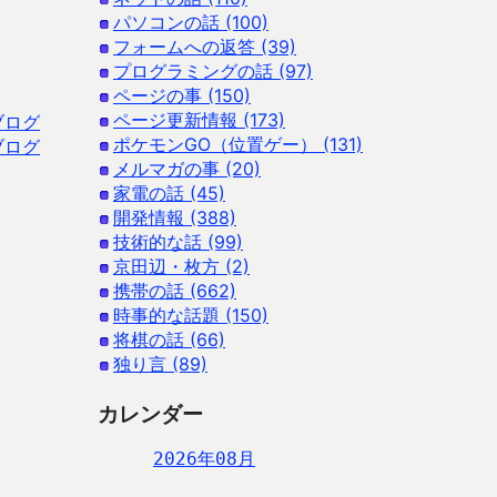
パソコンの話 (100)
フォームへの返答 (39)
プログラミングの話 (97)
ページの事 (150)
ページ更新情報 (173)
ブログ
ポケモンGO（位置ゲー） (131)
ブログ
メルマガの事 (20)
家電の話 (45)
開発情報 (388)
技術的な話 (99)
京田辺・枚方 (2)
携帯の話 (662)
時事的な話題 (150)
将棋の話 (66)
独り言 (89)
カレンダー
2026年08月