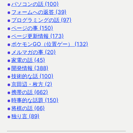
パソコンの話 (100)
フォームへの返答 (39)
プログラミングの話 (97)
ページの事 (150)
ページ更新情報 (173)
ポケモンGO（位置ゲー） (132)
メルマガの事 (20)
家電の話 (45)
開発情報 (388)
技術的な話 (100)
京田辺・枚方 (2)
携帯の話 (662)
時事的な話題 (150)
将棋の話 (66)
独り言 (89)