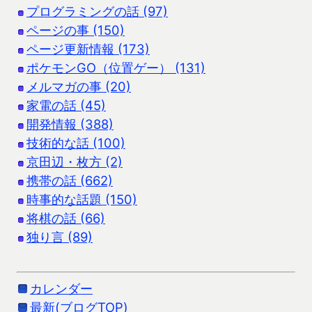
プログラミングの話 (97)
ページの事 (150)
ページ更新情報 (173)
ポケモンGO（位置ゲー） (131)
メルマガの事 (20)
家電の話 (45)
開発情報 (388)
技術的な話 (100)
京田辺・枚方 (2)
携帯の話 (662)
時事的な話題 (150)
将棋の話 (66)
独り言 (89)
カレンダー
最新(ブログTOP)