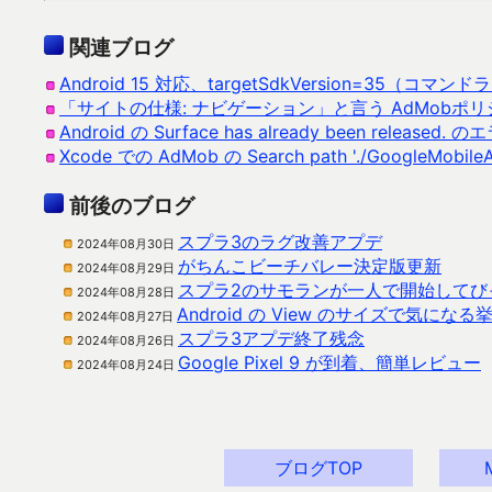
関連ブログ
Android 15 対応、targetSdkVersion=35（コマン
「サイトの仕様: ナビゲーション」と言う AdMobポ
Android の Surface has already been released. 
Xcode での AdMob の Search path './GoogleMobil
前後のブログ
スプラ3のラグ改善アプデ
2024年08月30日
がちんこビーチバレー決定版更新
2024年08月29日
スプラ2のサモランが一人で開始してび
2024年08月28日
Android の View のサイズで気に
2024年08月27日
スプラ3アプデ終了残念
2024年08月26日
Google Pixel 9 が到着、簡単レビュー
2024年08月24日
ブログTOP