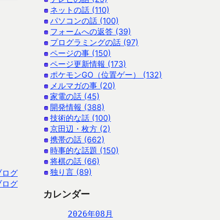
ネットの話 (110)
パソコンの話 (100)
フォームへの返答 (39)
プログラミングの話 (97)
ページの事 (150)
ページ更新情報 (173)
ポケモンGO（位置ゲー） (132)
メルマガの事 (20)
家電の話 (45)
開発情報 (388)
技術的な話 (100)
京田辺・枚方 (2)
携帯の話 (662)
時事的な話題 (150)
将棋の話 (66)
独り言 (89)
ブログ
ブログ
カレンダー
2026年08月