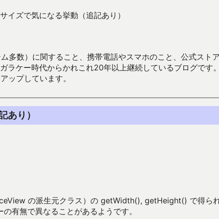
iew のサイズで気になる挙動（追記あり）
数）に関すること、携帯電話やスマホのこと、公式ストア（Google
からかれこれ20年以上継続しているブログです。Android（java
々アップしています。
追記あり）
iew の派生元クラス）の getWidth(), getHeight() で得
ーの有無で異なることがあるようです。