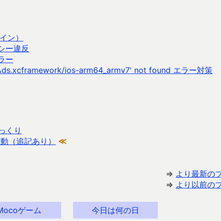
ドライン）
リシー違反
のエラー
eAds.xcframework/ios-arm64_armv7' not found エラー対策
っくり
なる挙動（追記あり）
≪
⇒
より最新の
⇒
より以前の
Mocoゲーム
今日は何の日