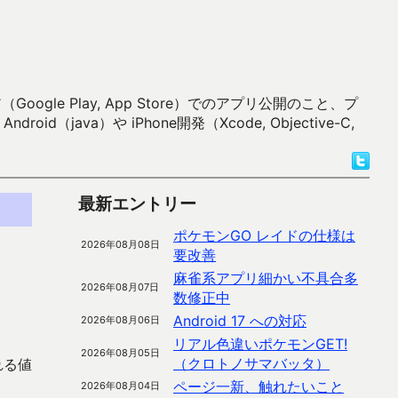
 Play, App Store）でのアプリ公開のこと、プ
）や iPhone開発（Xcode, Objective-C,
最新エントリー
ポケモンGO レイドの仕様は
2026年08月08日
要改善
麻雀系アプリ細かい不具合多
2026年08月07日
数修正中
Android 17 への対応
2026年08月06日
リアル色違いポケモンGET!
2026年08月05日
（クロトノサマバッタ）
られる値
ページ一新、触れたいこと
2026年08月04日