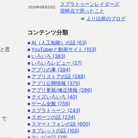
スプラトゥーンレイダーズ
2026年08月03日
現時点で思ったこと
⇒
より以前のブログ
コンテンツ分類
AI（人工知能）の話 (63)
かと思
YouTuberと動画サイト (103)
いろいろ (383)
いろいろレビュー (27)
アプリの事 (394)
アプリストアの話 (288)
アプリ公開情報 (375)
アプリ更新/修正情報 (286)
クイズいろいろ (40)
ゲーム全般 (756)
スプラトゥーン (243)
スポーツの話 (234)
 で
スマートフォンの話 (600)
タブレットの話 (105)
テレビの話 (29)