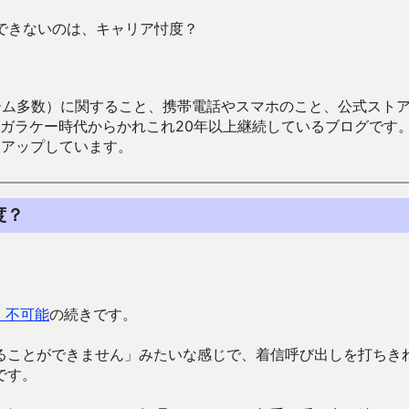
モができないのは、キャリア忖度？
数）に関すること、携帯電話やスマホのこと、公式ストア（Google
からかれこれ20年以上継続しているブログです。Android（java
々アップしています。
度？
）不可能
の続きです。
ることができません」みたいな感じで、着信呼び出しを打ちき
です。