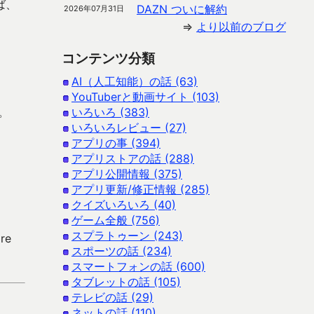
ば、
DAZN ついに解約
2026年07月31日
⇒
より以前のブログ
コンテンツ分類
AI（人工知能）の話 (63)
YouTuberと動画サイト (103)
。
いろいろ (383)
いろいろレビュー (27)
アプリの事 (394)
アプリストアの話 (288)
アプリ公開情報 (375)
アプリ更新/修正情報 (285)
クイズいろいろ (40)
ゲーム全般 (756)
スプラトゥーン (243)
re
スポーツの話 (234)
スマートフォンの話 (600)
タブレットの話 (105)
テレビの話 (29)
ネットの話 (110)