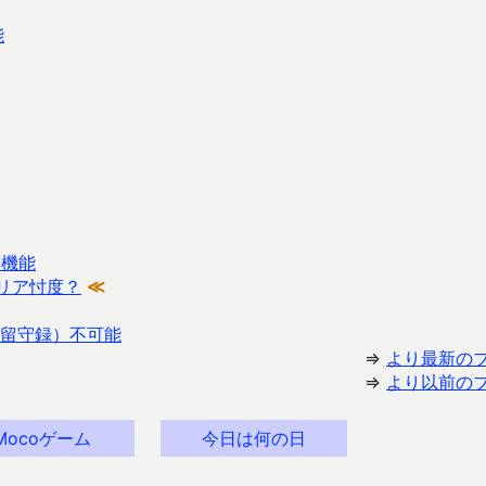
能
策機能
ャリア忖度？
≪
簡易留守録）不可能
⇒
より最新の
⇒
より以前の
Mocoゲーム
今日は何の日