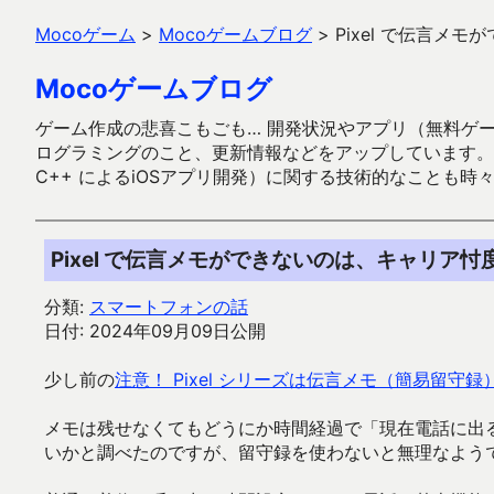
Mocoゲーム
>
Mocoゲームブログ
>
Pixel で伝言メ
Mocoゲームブログ
ゲーム作成の悲喜こもごも… 開発状況やアプリ（無料ゲーム多
ログラミングのこと、更新情報などをアップしています。ガラケー時代
C++ によるiOSアプリ開発）に関する技術的なことも時
Pixel で伝言メモができないのは、キャリア忖
分類:
スマートフォンの話
日付: 2024年09月09日公開
少し前の
注意！ Pixel シリーズは伝言メモ（簡易留守録
メモは残せなくてもどうにか時間経過で「現在電話に出
いかと調べたのですが、留守録を使わないと無理なよう