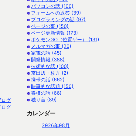
パソコンの話 (100)
フォームへの返答 (39)
プログラミングの話 (97)
ページの事 (150)
ページ更新情報 (173)
ポケモンGO（位置ゲー） (131)
メルマガの事 (20)
家電の話 (45)
開発情報 (388)
技術的な話 (100)
京田辺・枚方 (2)
携帯の話 (662)
時事的な話題 (150)
将棋の話 (66)
独り言 (89)
ブログ
ブログ
カレンダー
2026年08月