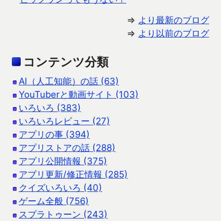
⇒
より最新のブログ
⇒
より以前のブログ
コンテンツ分類
AI（人工知能）の話 (63)
YouTuberと動画サイト (103)
いろいろ (383)
いろいろレビュー (27)
アプリの事 (394)
アプリストアの話 (288)
アプリ公開情報 (375)
アプリ更新/修正情報 (285)
クイズいろいろ (40)
ゲーム全般 (756)
スプラトゥーン (243)